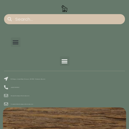
St. Obispo Jaime Pérez, 11, bajos. 46.006- Valencia (Spain)
+34657601907
info@afromexportaciones.com
Comercial@afromexportaciones.com