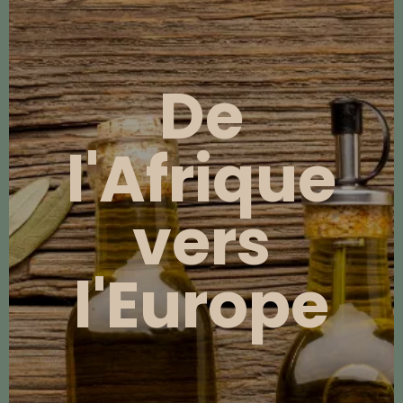
De
l'Afrique
vers
l'Europe