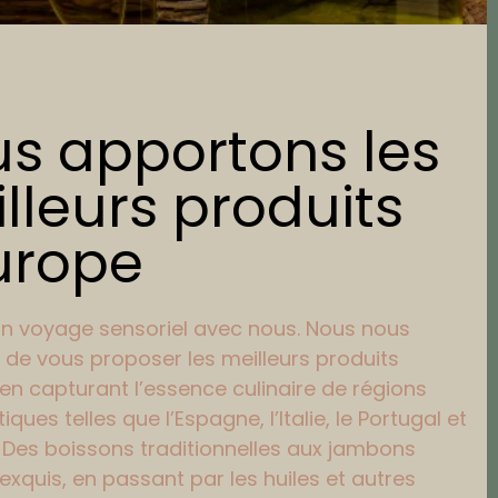
s apportons les
lleurs produits
urope
un voyage sensoriel avec nous. Nous nous
 de vous proposer les meilleurs produits
 en capturant l’essence culinaire de régions
ues telles que l’Espagne, l’Italie, le Portugal et
. Des boissons traditionnelles aux jambons
exquis, en passant par les huiles et autres